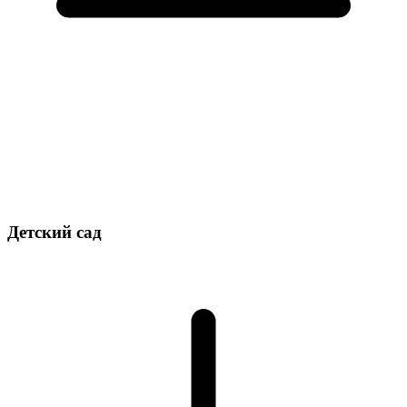
Реконструкция парка в городе Мары. Хякимлик Марыйского
велаята. Завершено в июне 2016 года.
Просмотреть все
Детский сад
2 девятиэтажных жилых дома.
Детский оздоровительно-развлекательный центр