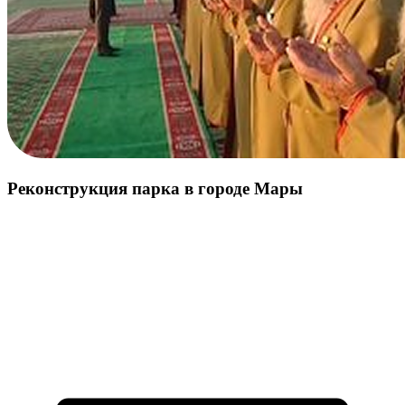
потребителям свежие и полезные овощи.
Просмотреть все
Помидоры
Миндаль
Яблоко
Абрикос
Персик
Виноград
Просмотреть все
Наши проекты
Реконструкция парка в городе Мары