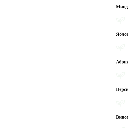
Миндаль
Яблоко
Абрикос
Персик
Виноград