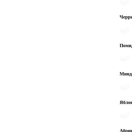
Черри помидо
Помидоры
Миндаль
Яблоко
Абрикос