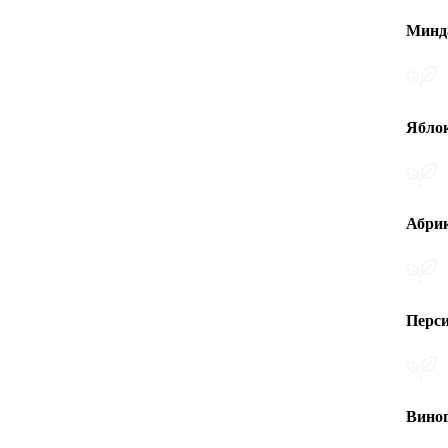
Миндаль
Яблоко
Абрикос
Персик
Виноград