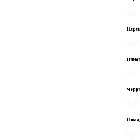
Персик
Виноград
Черри помидо
Помидоры