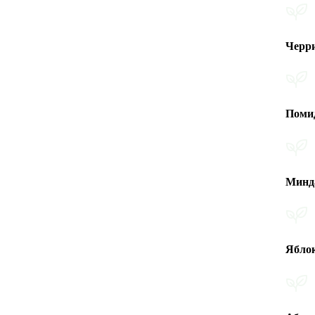
Черри помидо
Помидоры
Миндаль
Яблоко