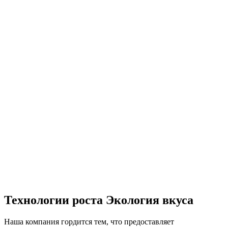
Абрикос
Персик
Виноград
Черри п
Технологии роста Экология вкуса
Наша компания гордится тем, что предоставляет