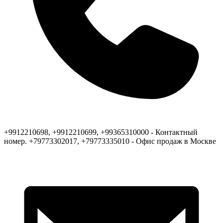
+9912210698, +9912210699, +99365310000 - Контактный
номер. +79773302017, +79773335010 - Офис продаж в Москве